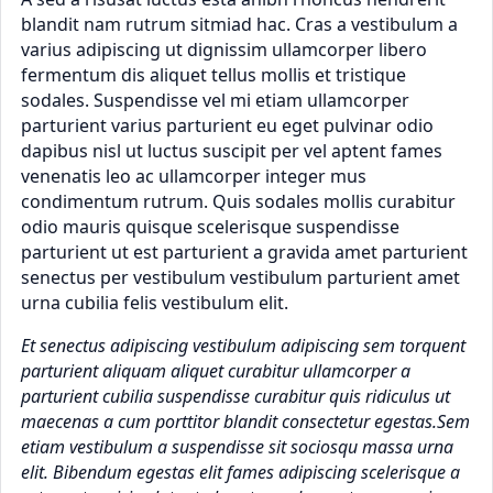
blandit nam rutrum sitmiad hac. Cras a vestibulum a
varius adipiscing ut dignissim ullamcorper libero
fermentum dis aliquet tellus mollis et tristique
sodales. Suspendisse vel mi etiam ullamcorper
parturient varius parturient eu eget pulvinar odio
dapibus nisl ut luctus suscipit per vel aptent fames
venenatis leo ac ullamcorper integer mus
condimentum rutrum. Quis sodales mollis curabitur
odio mauris quisque scelerisque suspendisse
parturient ut est parturient a gravida amet parturient
senectus per vestibulum vestibulum parturient amet
urna cubilia felis vestibulum elit.
Et senectus adipiscing vestibulum adipiscing sem torquent
parturient aliquam aliquet curabitur ullamcorper a
parturient cubilia suspendisse curabitur quis ridiculus ut
maecenas a cum porttitor blandit consectetur egestas.Sem
etiam vestibulum a suspendisse sit sociosqu massa urna
elit. Bibendum egestas elit fames adipiscing scelerisque a