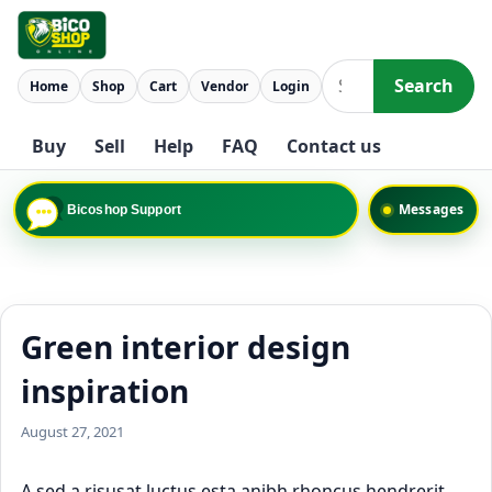
Skip to content
Search
Home
Shop
Cart
Vendor
Login
Search
Buy
Sell
Help
FAQ
Contact us
Messages
Bicoshop Support
Green interior design
inspiration
August 27, 2021
A sed a risusat luctus esta anibh rhoncus hendrerit